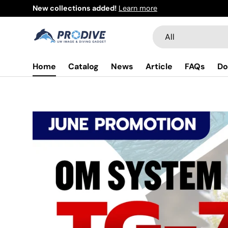
New collections added!
Learn more
Skip to content
Search
Product type
All
Home
Catalog
News
Article
FAQs
Do