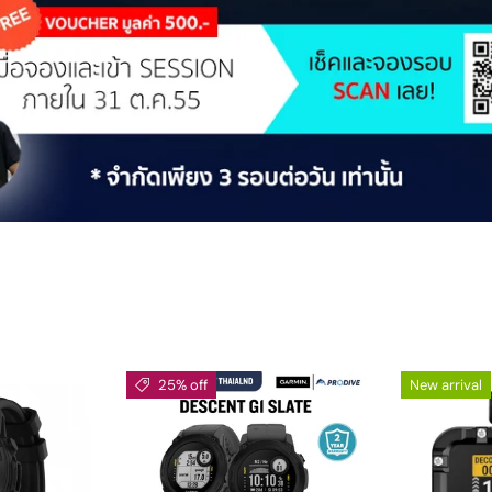
25% off
New arrival