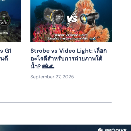
s G1
Strobe vs Video Light: เลือก
Ins
หนดี
อะไรดีสำหรับการถ่ายภาพใต้
Ins
น้ำ? 📸🌊
น้ำ
📷
September 27, 2025
Sep